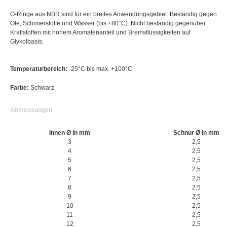
O-Ringe aus NBR sind für ein breites Anwendungsgebiet. Beständig gegen
Öle, Schmierstoffe und Wasser (bis +80°C). Nicht beständig gegenüber
Kraftstoffen mit hohem Aromatenanteil und Bremsflüssigkeiten auf
Glykolbasis.
Temperaturbereich:
-25°C bis max. +100°C
Farbe:
Schwarz
Abmessungen
Innen Ø in mm
Schnur Ø in mm
3
2,5
4
2,5
5
2,5
6
2,5
7
2,5
8
2,5
9
2,5
10
2,5
11
2,5
12
2,5