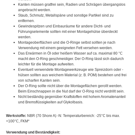
Kanten müssen gratfrei sein, Radien und Schrägen übergangslos
angebracht werden.
Staub, Schmutz, Metallspäne und sonstige Partikel sind zu
entfernen.
Gewindespitzen und Einbauräume für andere Dicht- und
Führungselemente sollten mit einer Montagehülse überdeckt
werden.
Montageoberflächen und die O-Ringe selbst sollten je nach
Verwendung mit einem geeigneten Fett versehen werden.
Das Erwärmen in Öl oder heißem Wasser auf ca. maximal 80 °C
macht den O-Ring geschmeidiger. Der O-Ring lässt sich dadurch
leichter für die Montage aufweiten.
Eventuell verwendete Montagewerkzeuge wie Spreizdorn oder -
hülsen sollten aus weichem Material (z. B. POM) bestehen und frei
von scharfen Kanten sein.
Der O-Ring sollte nicht über die Montageflächen gerollt werden.
Beim Einschnappen in die Nut darf der O-Ring nicht verdrillt sein.
Nicht beständig gegenüber Kraftstoffen mit hohem Aromatenanteil
und Bremsflüssigkeiten auf Glykolbasis.
Werkstoffe:
NBR (70 Shore A) -N: Temperaturbereich: -25°C bis max.
+100°C, FKM*
Verwendung und Beständigkeit: