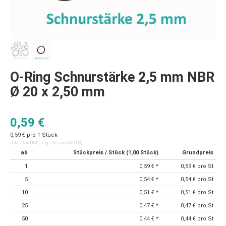
O-Ring Schnurstärke 2,5 mm NBR
Ø 20 x 2,50 mm
0,59 €
0,59 € pro 1 Stück
inkl. 19% USt. , zzgl.
Versand
(GLS)
ab
Stückpreis / Stück (1,00 Stück)
Grundpreis
1
0,59 €
*
0,59 € pro St
5
0,54 €
*
0,54 € pro St
10
0,51 €
*
0,51 € pro St
25
0,47 €
*
0,47 € pro St
50
0,44 €
*
0,44 € pro St