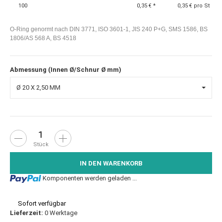
100
0,35 €
*
0,35 € pro St
O-Ring genormt nach DIN 3771, ISO 3601-1, JIS 240 P+G, SMS 1586, BS
1806/AS 568 A, BS 4518
Abmessung (Innen Ø/Schnur Ø mm)
Ø 20 X 2,50 MM
Wunschzettel
Vergleichsl
Fra
Stück
IN DEN WARENKORB
Loading...
Komponenten werden geladen ...
Sofort verfügbar
0 Werktage
Lieferzeit: