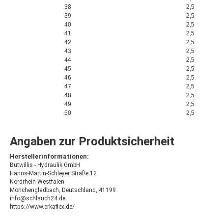
38
2,5
39
2,5
40
2,5
41
2,5
42
2,5
43
2,5
44
2,5
45
2,5
46
2,5
47
2,5
48
2,5
49
2,5
50
2,5
Angaben zur Produktsicherheit
Herstellerinformationen:
Butwillis - Hydraulik GmbH
Hanns-Martin-Schleyer Straße 12
Nordrhein-Westfalen
Mönchengladbach, Deutschland, 41199
info@schlauch24.de
https://www.erkaflex.de/