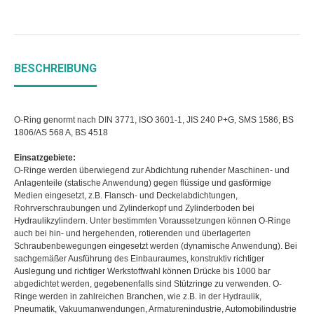
BESCHREIBUNG
O-Ring genormt nach DIN 3771, ISO 3601-1, JIS 240 P+G, SMS 1586, BS
1806/AS 568 A, BS 4518
Einsatzgebiete:
O-Ringe werden überwiegend zur Abdichtung ruhender Maschinen- und
Anlagenteile (statische Anwendung) gegen flüssige und gasförmige
Medien eingesetzt, z.B. Flansch- und Deckelabdichtungen,
Rohrverschraubungen und Zylinderkopf und Zylinderboden bei
Hydraulikzylindern. Unter bestimmten Voraussetzungen können O-Ringe
auch bei hin- und hergehenden, rotierenden und überlagerten
Schraubenbewegungen eingesetzt werden (dynamische Anwendung). Bei
sachgemäßer Ausführung des Einbauraumes, konstruktiv richtiger
Auslegung und richtiger Werkstoffwahl können Drücke bis 1000 bar
abgedichtet werden, gegebenenfalls sind Stützringe zu verwenden. O-
Ringe werden in zahlreichen Branchen, wie z.B. in der Hydraulik,
Pneumatik, Vakuumanwendungen, Armaturenindustrie, Automobilindustrie