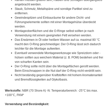
Kanten müssen gratfrei sein, Radien und Schrägen übergangslos
angebracht werden.
Staub, Schmutz, Metallspäne und sonstige Partikel sind zu
entfernen.
Gewindespitzen und Einbauräume für andere Dicht- und
Führungselemente sollten mit einer Montagehülse überdeckt
werden.
Montageoberflächen und die O-Ringe selbst sollten je nach
Verwendung mit einem geeigneten Fett versehen werden.
Das Erwärmen in Öl oder heißem Wasser auf ca. maximal 80 °C
macht den O-Ring geschmeidiger. Der O-Ring lässt sich dadurch
leichter für die Montage aufweiten.
Eventuell verwendete Montagewerkzeuge wie Spreizdorn oder -
hülsen sollten aus weichem Material (z. B. POM) bestehen und frei
von scharfen Kanten sein.
Der O-Ring sollte nicht über die Montageflächen gerollt werden.
Beim Einschnappen in die Nut darf der O-Ring nicht verdrillt sein.
Nicht beständig gegenüber Kraftstoffen mit hohem Aromatenanteil
und Bremsflüssigkeiten auf Glykolbasis.
Werkstoffe:
NBR (70 Shore A) -N: Temperaturbereich: -25°C bis max.
+100°C, FKM*
Verwendung und Beständigkeit: