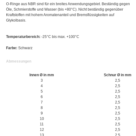
O-Ringe aus NBR sind für ein breites Anwendungsgebiet. Beständig gegen
Öle, Schmierstoffe und Wasser (bis +80°C). Nicht beständig gegenüber
Kraftstoffen mit hohem Aromatenanteil und Bremsflüssigkeiten auf
Glykolbasis.
Temperaturbereich:
-25°C bis max. +100°C
Farbe:
Schwarz
Abmessungen
Innen Ø in mm
Schnur Ø in mm
3
2,5
4
2,5
5
2,5
6
2,5
7
2,5
8
2,5
9
2,5
10
2,5
11
2,5
12
2,5
13
2,5