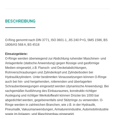
BESCHREIBUNG
O-Ring genormt nach DIN 3771, ISO 3601-1, JIS 240 P+G, SMS 1586, BS
1806/AS 568 A, BS 4518
Einsatzgebiete:
O-Ringe werden überwiegend zur Abdichtung ruhender Maschinen- und
Anlagenteile (statische Anwendung) gegen flüssige und gasförmige
Medien eingesetzt, z.B. Flansch- und Deckelabdichtungen,
Rohrverschraubungen und Zylinderkopf und Zylinderboden bei
Hydraulikzylindern. Unter bestimmten Voraussetzungen können O-Ringe
auch bei hin- und hergehenden, rotierenden und überlagerten
Schraubenbewegungen eingesetzt werden (dynamische Anwendung). Bei
sachgemäßer Ausführung des Einbauraumes, konstruktiv richtiger
Auslegung und richtiger Werkstoffwahl können Drücke bis 1000 bar
abgedichtet werden, gegebenenfalls sind Stützringe zu verwenden. O-
Ringe werden in zahlreichen Branchen, wie z.B. in der Hydraulik,
Pneumatik, Vakuumanwendungen, Armaturenindustrie, Automobilindustrie
sowie im Anlagen- und Maschinenbau eingesetzt.