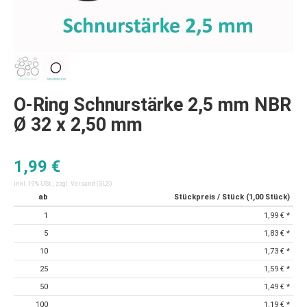
O-Ring Schnurstärke 2,5 mm NBR
Ø 32 x 2,50 mm
1,99 €
inkl. 19% USt. , zzgl.
Versand
(GLS)
ab
Stückpreis / Stück (1,00 Stück)
1
1,99 €
*
5
1,83 €
*
10
1,73 €
*
25
1,59 €
*
50
1,49 €
*
100
1,19 €
*