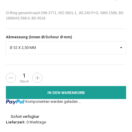
O-Ring genormt nach DIN 3771, ISO 3601-1, JIS 240 P+G, SMS 1586, BS
1806/AS 568 A, BS 4518
Abmessung (Innen Ø/Schnur Ø mm)
Ø 32 X 2,50 MM
Wunschzettel
Vergleichsl
Fra
Stück
IN DEN WARENKORB
Loading...
Komponenten werden geladen ...
Sofort verfügbar
0 Werktage
Lieferzeit: