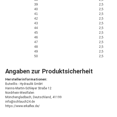
39
2,5
40
2,5
41
2,5
42
2,5
43
2,5
44
2,5
45
2,5
46
2,5
47
2,5
48
2,5
49
2,5
50
2,5
Angaben zur Produktsicherheit
Herstellerinformationen:
Butwillis - Hydraulik GmbH
Hanns-Martin-Schleyer Straße 12
Nordrhein-Westfalen
Mönchengladbach, Deutschland, 41199
info@schlauch24.de
https://www.erkaflex.de/