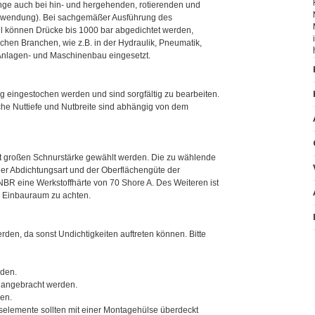
nge auch bei hin- und hergehenden, rotierenden und
nwendung). Bei sachgemäßer Ausführung des
ahl können Drücke bis 1000 bar abgedichtet werden,
chen Branchen, wie z.B. in der Hydraulik, Pneumatik,
Anlagen- und Maschinenbau eingesetzt.
g eingestochen werden und sind sorgfältig zu bearbeiten.
iche Nuttiefe und Nutbreite sind abhängig von dem
st großen Schnurstärke gewählt werden. Die zu wählende
der Abdichtungsart und der Oberflächengüte der
R eine Werkstoffhärte von 70 Shore A. Des Weiteren ist
m Einbauraum zu achten.
en, da sonst Undichtigkeiten auftreten können. Bitte
rden.
 angebracht werden.
nen.
elemente sollten mit einer Montagehülse überdeckt