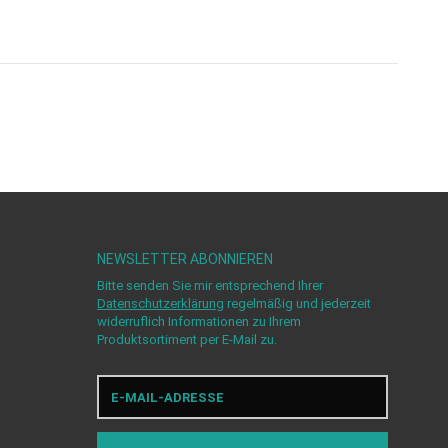
NEWSLETTER
ABONNIEREN
Bitte senden Sie mir entsprechend Ihrer
Datenschutzerklärung
regelmäßig und jederzeit
widerruflich Informationen zu Ihrem
Produktsortiment per E-Mail zu.
E-
Mail-
Adresse