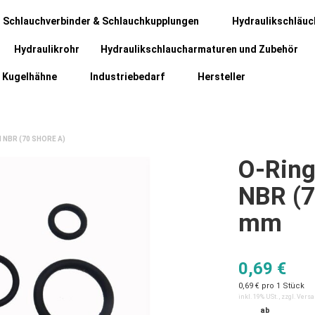
Schlauchverbinder & Schlauchkupplungen
Hydraulikschläuc
Hydraulikrohr
Hydraulikschlaucharmaturen und Zubehör
Kugelhähne
Industriebedarf
Hersteller
 NBR (70 SHORE A)
O-Ring
NBR (7
mm
0,69 €
0,69 € pro 1 Stück
inkl. 19% USt. , zzgl.
Vers
ab