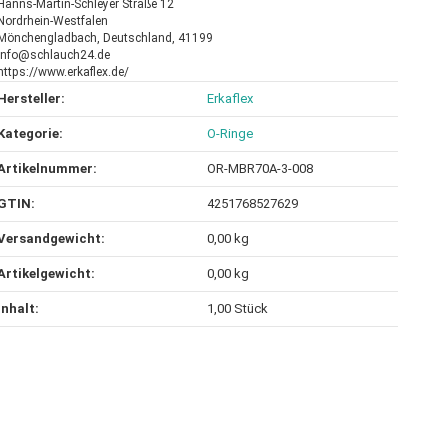
Hanns-Martin-Schleyer Straße 12
Nordrhein-Westfalen
Mönchengladbach, Deutschland, 41199
info@schlauch24.de
https://www.erkaflex.de/
Hersteller:
Erkaflex
Kategorie:
O-Ringe
Artikelnummer:
OR-MBR70A-3-008
GTIN:
4251768527629
Versandgewicht‍:
0,00 kg
Artikelgewicht‍:
0,00
kg
Inhalt‍:
1,00 Stück