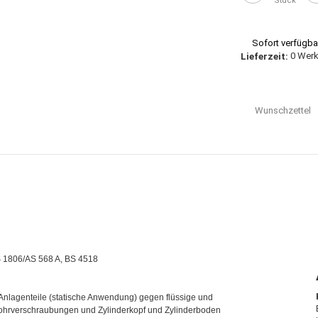
Stück
Sofort verfügba
0 Wer
Lieferzeit:
Wunschzettel
S 1806/AS 568 A, BS 4518
nlagenteile (statische Anwendung) gegen flüssige und
Rohrverschraubungen und Zylinderkopf und Zylinderboden