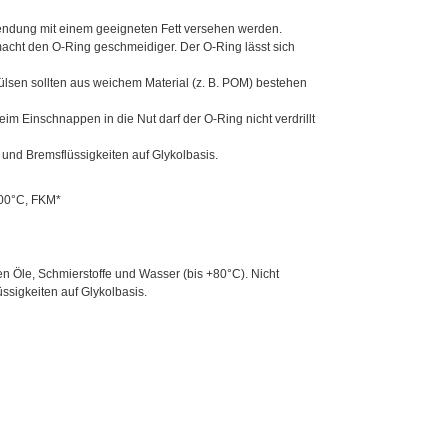
endung mit einem geeigneten Fett versehen werden.
acht den O-Ring geschmeidiger. Der O-Ring lässt sich
lsen sollten aus weichem Material (z. B. POM) bestehen
eim Einschnappen in die Nut darf der O-Ring nicht verdrillt
und Bremsflüssigkeiten auf Glykolbasis.
100°C, FKM*
n Öle, Schmierstoffe und Wasser (bis +80°C). Nicht
ssigkeiten auf Glykolbasis.