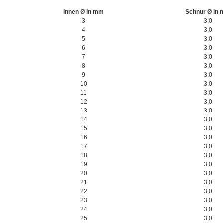
Innen Ø in mm
Schnur Ø in
3
3,0
4
3,0
5
3,0
6
3,0
7
3,0
8
3,0
9
3,0
10
3,0
11
3,0
12
3,0
13
3,0
14
3,0
15
3,0
16
3,0
17
3,0
18
3,0
19
3,0
20
3,0
21
3,0
22
3,0
23
3,0
24
3,0
25
3,0