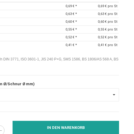
0,69 €
*
0,69 € pro St
0,63 €
*
0,63 € pro St
0,60 €
*
0,60 € pro St
0,55 €
*
0,55 € pro St
0,52 €
*
0,52 € pro St
0,41 €
*
0,41 € pro St
h DIN 3771, ISO 3601-1, JIS 240 P+G, SMS 1586, BS 1806/AS 568 A, BS
en Ø/Schnur Ø mm)
IN DEN WARENKORB