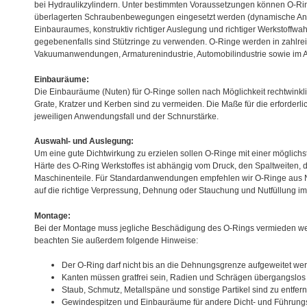
bei Hydraulikzylindern. Unter bestimmten Voraussetzungen können O-Ri
überlagerten Schraubenbewegungen eingesetzt werden (dynamische A
Einbauraumes, konstruktiv richtiger Auslegung und richtiger Werkstoffw
gegebenenfalls sind Stützringe zu verwenden. O-Ringe werden in zahlrei
Vakuumanwendungen, Armaturenindustrie, Automobilindustrie sowie im 
Einbauräume:
Die Einbauräume (Nuten) für O-Ringe sollen nach Möglichkeit rechtwinkli
Grate, Kratzer und Kerben sind zu vermeiden. Die Maße für die erforderl
jeweiligen Anwendungsfall und der Schnurstärke.
Auswahl- und Auslegung:
Um eine gute Dichtwirkung zu erzielen sollen O-Ringe mit einer möglich
Härte des O-Ring Werkstoffes ist abhängig vom Druck, den Spaltweiten, 
Maschinenteile. Für Standardanwendungen empfehlen wir O-Ringe aus NB
auf die richtige Verpressung, Dehnung oder Stauchung und Nutfüllung i
Montage:
Bei der Montage muss jegliche Beschädigung des O-Rings vermieden werd
beachten Sie außerdem folgende Hinweise:
Der O-Ring darf nicht bis an die Dehnungsgrenze aufgeweitet we
Kanten müssen gratfrei sein, Radien und Schrägen übergangslos
Staub, Schmutz, Metallspäne und sonstige Partikel sind zu entfer
Gewindespitzen und Einbauräume für andere Dicht- und Führungs