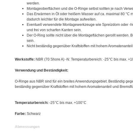
werden.
Montageoberflächen und die O-Ringe selbst sollten je nach Verw
Das Erwärmen in Öl oder heißem Wasser auf ca. maximal 80 °C m
dadurch leichter für die Montage aufweiten.
Eventuell verwendete Montagewerkzeuge wie Spreizdorn oder -hü
und frei von scharfen Kanten sein.
Der O-Ring sollte nicht über die Montageflächen gerollt werden. B
sein.
Nicht beständig gegenüber Kraftstoffen mit hohem Aromatenanteil 
Werkstoffe:
NBR (70 Shore A) -N: Temperaturbereich: -25°C bis max. +
Verwendung und Beständigkeit:
O-Ringe aus NBR sind für ein breites Anwendungsgebiet. Beständig gege
beständig gegenüber Kraftstoffen mit hohem Aromatenanteil und Bremsflü
Temperaturbereich:
-25°C bis max. +100°C
Farbe:
Schwarz
Abmessungen