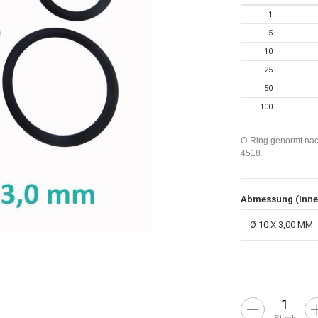
1
5
10
25
50
100
O-Ring genormt nac
4518
Abmessung (Inn
Ø 10 X 3,00 MM