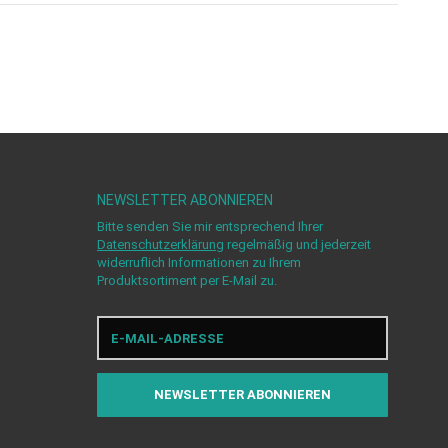
NEWSLETTER
ABONNIEREN
Bitte senden Sie mir entsprechend Ihrer
Datenschutzerklärung
regelmäßig und jederzeit
widerruflich Informationen zu Ihrem
Produktsortiment per E-Mail zu.
E-
Mail-
Adresse
NEWSLETTER
ABONNIEREN