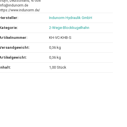
Vluyn, Deutschland, 47506
info@indunorm.de
https://www.indunorm.de/
Hersteller:
Indunorm Hydraulik GmbH
Kategorie:
2-Wege-Blockkugelhahn
Artikelnummer:
KH-VC-KHB-S
Versandgewicht‍:
0,36 kg
Artikelgewicht‍:
0,36
kg
Inhalt‍:
1,00 Stück