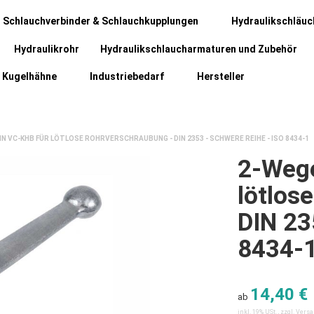
Schlauchverbinder & Schlauchkupplungen
Hydraulikschläuc
Hydraulikrohr
Hydraulikschlaucharmaturen und Zubehör
Kugelhähne
Industriebedarf
Hersteller
 VC-KHB FÜR LÖTLOSE ROHRVERSCHRAUBUNG - DIN 2353 - SCHWERE REIHE - ISO 8434-1
2-Weg
lötlos
DIN 23
8434-
14,40 €
ab
inkl. 19% USt. , zzgl.
Vers