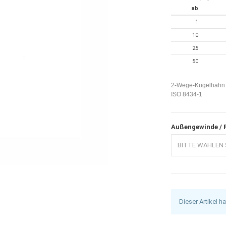
ab
1
10
25
50
2-Wege-Kugelhahn V
ISO 8434-1
Außengewinde /
BITTE WÄHLEN S
Dieser Artikel h