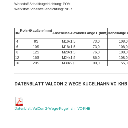
Werkstoff Schaltkugeldichtung: POM
Werkstoff Schaltwellendichtung: NBR
Rohr-Ø außen
(mm)
DN
Anschluss-Gewinde
Länge L (mm)
Hebellänge 
4
8S
M16x1,5
73,0
108,0
6
10S
M18x1,5
73,0
108,0
8
12S
M20x1,5
76,0
108,0
12
16S
M24x1,5
86,0
108,0
16
20S
M30x2,0
90,0
155,0
DATENBLATT VALCON 2-WEGE-KUGELHAHN VC-KHB
Datenblatt ValCon 2-Wege-Kugelhahn VC-KHB