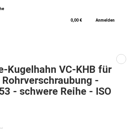
he
0,00 €
Anmelden
e-Kugelhahn VC-KHB für
e Rohrverschraubung -
53 - schwere Reihe - ISO
1
and