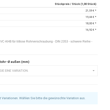
Stückpreis / Stück (1,00 Stück)
21,59 €
*
19,44 €
*
18,00 €
*
16,92 €
*
C-KHB für lötlose Rohrverschraubung - DIN 2353 - schwere Reihe -
 Rohr-Ø außen (mm)
IE EINE VARIATION.
at Variationen. Wählen Sie bitte die gewünschte Variation aus.