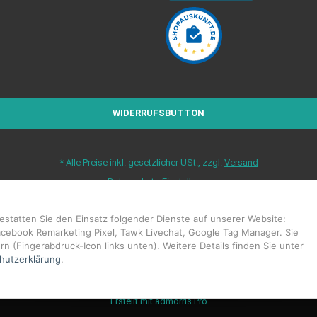
WIDERRUFSBUTTON
*
Alle Preise inkl. gesetzlicher USt., zzgl.
Versand
Datenschutz-Einstellungen
gestatten Sie den Einsatz folgender Dienste auf unserer Website:
acebook Remarketing Pixel, Tawk Livechat, Google Tag Manager. Sie
rn (Fingerabdruck-Icon links unten). Weitere Details finden Sie unter
© Erkaflex.de
hutzerklärung
.
Erstellt mit
admorris Pro