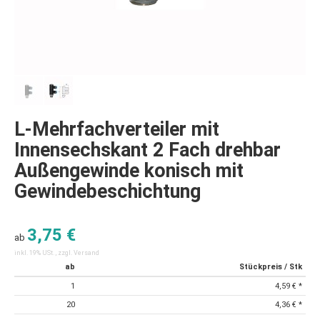
L-Mehrfachverteiler mit
Innensechskant 2 Fach drehbar
Außengewinde konisch mit
Gewindebeschichtung
3,75 €
ab
inkl. 19% USt. , zzgl.
Versand
ab
Stückpreis / Stk
1
4,59 €
*
20
4,36 €
*