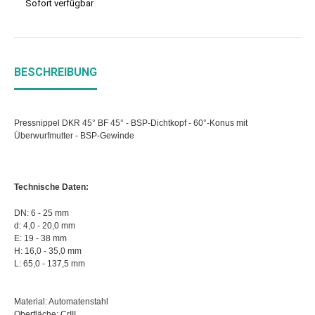
Sofort verfügbar
BESCHREIBUNG
Pressnippel DKR 45° BF 45° - BSP-Dichtkopf - 60°-Konus mit
Überwurfmutter - BSP-Gewinde
Technische Daten:
DN: 6 - 25 mm
d: 4,0 - 20,0 mm
E: 19 - 38 mm
H: 16,0 - 35,0 mm
L: 65,0 - 137,5 mm
Material: Automatenstahl
Oberfläche: CrIII