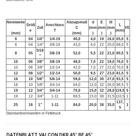
H
Nennweite
Abzugsmaß
d
E
Größ
Anschluss
L
Zoll
C
(mm
(mm
(mm
VE
e
T
(mm)
(mm)
(mm)
)
)
)
6
04
1/4"
1/4-19
40,0
4,0
19
16,0
65,0
5
6
04
1/4"
3/8-19
43,0
4,0
22
20,0
68,0
5
5/16
8
05
3/8-19
52,0
5,5
22
21,0
80,5
5
"
10
06
3/8"
3/8-19
48,0
7,0
22
19,0
76,0
5
10
06
3/8"
1/2-14
41,0
7,0
27
22,0
70,5
5
12
08
1/2"
1/2-14
50,0
9,5
27
23,0
81,5
5
16
10
5/8"
5/8-14
59,0
12,0
30
27,0
93,5
5
16
10
5/8"
3/4-14
64,0
12,0
32
26,0
98,5
5
19
12
3/4"
3/4-14
70,0
15,0
32
28,0
119,5
5
19
12
3/4"
1-11
69,5
15,0
38
31,5
110,5
1
137,
25
16
1"
1-11
84,0
20,0
38
35,0
1
5
Standardnennweiten in Fettdruck
DATENBLATT VALCON DKR 45° BF 45°