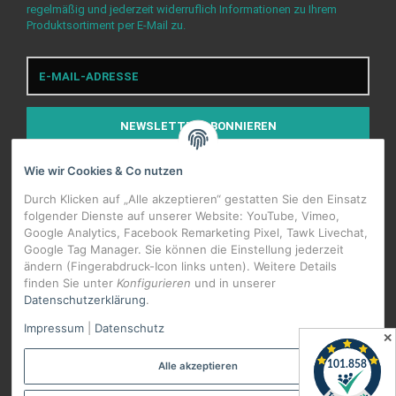
regelmäßig und jederzeit widerruflich Informationen zu Ihrem
Produktsortiment per E-Mail zu.
E-
Mail-
Adresse
NEWSLETTER
ABONNIEREN
Wie wir Cookies & Co nutzen
Durch Klicken auf „Alle akzeptieren“ gestatten Sie den Einsatz
folgender Dienste auf unserer Website: YouTube, Vimeo,
Google Analytics, Facebook Remarketing Pixel, Tawk Livechat,
Google Tag Manager. Sie können die Einstellung jederzeit
WIDERRUFSBUTTON
ändern (Fingerabdruck-Icon links unten). Weitere Details
finden Sie unter
Konfigurieren
und in unserer
Datenschutzerklärung
.
*
Alle Preise inkl. gesetzlicher USt., zzgl.
Versand
Impressum
|
Datenschutz
Datenschutz-Einstellungen
✕
Alle akzeptieren