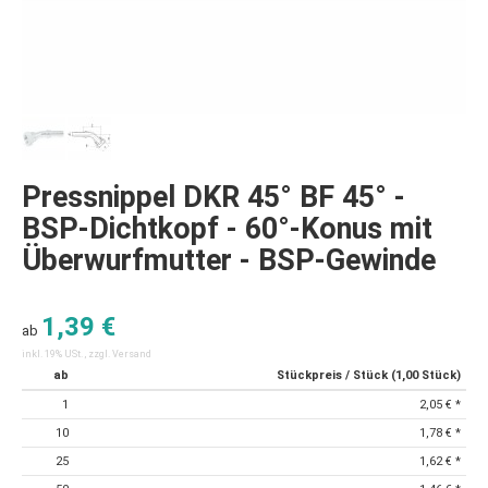
Pressnippel DKR 45° BF 45° -
BSP-Dichtkopf - 60°-Konus mit
Überwurfmutter - BSP-Gewinde
1,39 €
ab
inkl. 19% USt. , zzgl.
Versand
ab
Stückpreis / Stück (1,00 Stück)
1
2,05 €
*
10
1,78 €
*
25
1,62 €
*