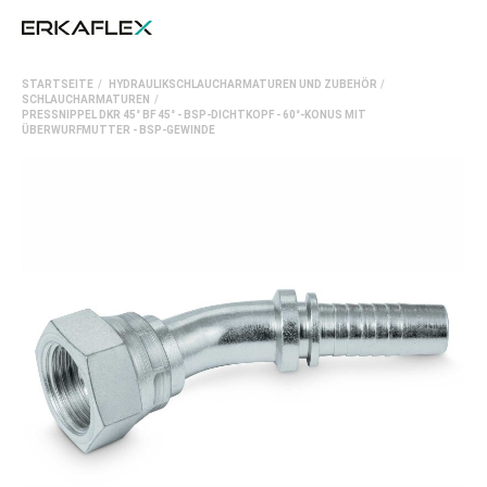
All
STARTSEITE
HYDRAULIKSCHLAUCHARMATUREN UND ZUBEHÖR
Ka
SCHLAUCHARMATUREN
PRESSNIPPEL DKR 45° BF 45° - BSP-DICHTKOPF - 60°-KONUS MIT
ÜBERWURFMUTTER - BSP-GEWINDE