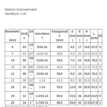
Material: Automatenstahl
Oberfläche: CrIII
Nennweite
Zol
Abzugsmaß
d
E
H
Größ
Anschluss
L
l
C
(mm
(mm
(mm
VE
e
T
(mm)
(mm)
(mm)
)
)
)
1/4
6
04
9/16-18
38,5
4,0
17
14,0
67,0
5
"
6
04
1/4"
11/16-16
36,0
4,0
22
14,0
63,5
5
3/8
10
06
11/16-16
50,0
7,0
22
19,0
78,5
5
"
10
06
3/8"
13/16-16
42,0
7,0
24
17,0
71,5
5
1/2
12
08
13/16-16
58,0
9,5
24
18,0
78,5
5
"
12
08
1/2"
1-14
61,0
9,5
30
20,0
74,5
5
5/8
16
10
1-14
55,0
12,0
30
20,0
91,5
5
"
3/4
19
12
1.3/16-12
65,0
15,0
36
26,0
114,5
5
"
25
16
1"
1.7/16-12
88,5
20,0
41
27,0
137,0
1