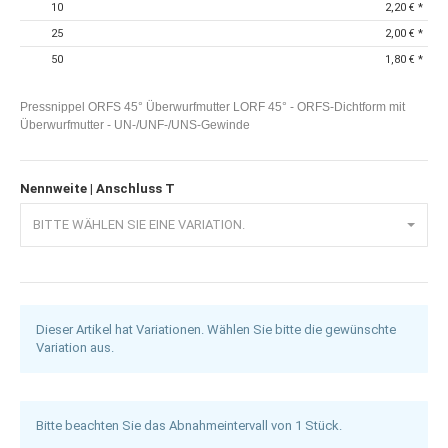
10
2,20 €
*
25
2,00 €
*
50
1,80 €
*
Pressnippel ORFS 45° Überwurfmutter LORF 45° - ORFS-Dichtform mit
Überwurfmutter - UN-/UNF-/UNS-Gewinde
Nennweite | Anschluss T
BITTE WÄHLEN SIE EINE VARIATION.
Dieser Artikel hat Variationen. Wählen Sie bitte die gewünschte
Variation aus.
Bitte beachten Sie das Abnahmeintervall von 1 Stück.