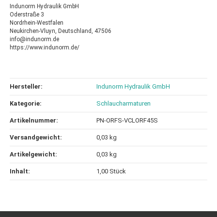
Indunorm Hydraulik GmbH
Oderstraße 3
Nordrhein-Westfalen
Neukirchen-Vluyn, Deutschland, 47506
info@indunorm.de
https://www.indunorm.de/
Hersteller:
Indunorm Hydraulik GmbH
Kategorie:
Schlaucharmaturen
Artikelnummer:
PN-ORFS-VCLORF45S
Versandgewicht‍:
0,03 kg
Artikelgewicht‍:
0,03
kg
Inhalt‍:
1,00 Stück