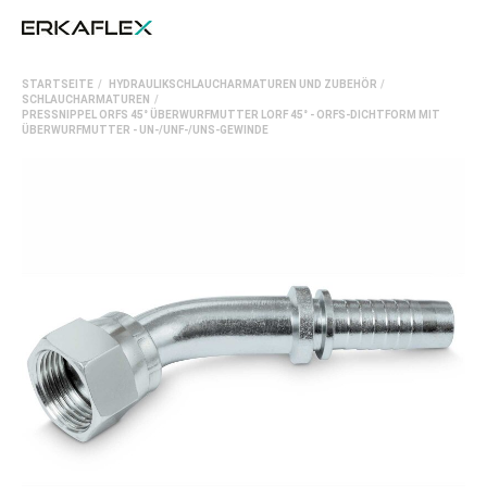
All
STARTSEITE
HYDRAULIKSCHLAUCHARMATUREN UND ZUBEHÖR
Ka
SCHLAUCHARMATUREN
PRESSNIPPEL ORFS 45° ÜBERWURFMUTTER LORF 45° - ORFS-DICHTFORM MIT
ÜBERWURFMUTTER - UN-/UNF-/UNS-GEWINDE