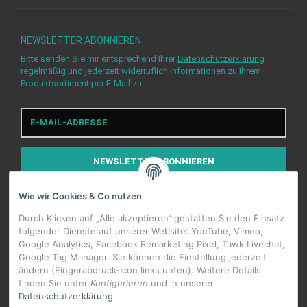
NEWSLETTER
ABONNIEREN
Bitte senden Sie mir entsprechend Ihrer
Datenschutzerklärung
regelmäßig und jederzeit widerruflich Informationen zu Ihrem
Produktsortiment per E-Mail zu.
E-
Mail-
Adresse
NEWSLETTER
ABONNIEREN
Wie wir Cookies & Co nutzen
Durch Klicken auf „Alle akzeptieren“ gestatten Sie den Einsatz
folgender Dienste auf unserer Website: YouTube, Vimeo,
Google Analytics, Facebook Remarketing Pixel, Tawk Livechat,
WIDERRUFSBUTTON
Google Tag Manager. Sie können die Einstellung jederzeit
ändern (Fingerabdruck-Icon links unten). Weitere Details
finden Sie unter
Konfigurieren
und in unserer
Datenschutzerklärung
.
*
Alle Preise inkl. gesetzlicher USt., zzgl.
Versand