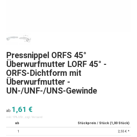
Pressnippel ORFS 45°
Überwurfmutter LORF 45° -
ORFS-Dichtform mit
Überwurfmutter -
UN-/UNF-/UNS-Gewinde
1,61 €
ab
inkl. 19% USt. , zzgl.
Versand
ab
Stückpreis / Stück (1,00 Stück)
1
2,55 €
*