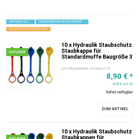
METRISCH 24°
ROHRVERSCHRAUBUNG KÖRPER
ALLE FILTER ZURÜCKSETZEN
10 x Hydraulik Staubschutz
Staubkappe für
AUF LAGER
Standardmuffe Baugröße 3
ARTIKELNUMMER:
HY-KAM-3-10
8,90 €
*
0,89 € pro St
Sofort verfügbar
ZUM ARTIKEL
10 x Hydraulik Staubschutz
Staubkappen für
AUF LAGER