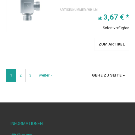
ARTIKELNUMMER:
WH-LM
3,67 €
*
ab
Sofort verfügbar
ZUM ARTIKEL
1
2
3
weiter »
GEHE ZU SEITE
INFORMATIONEN
Wir über uns