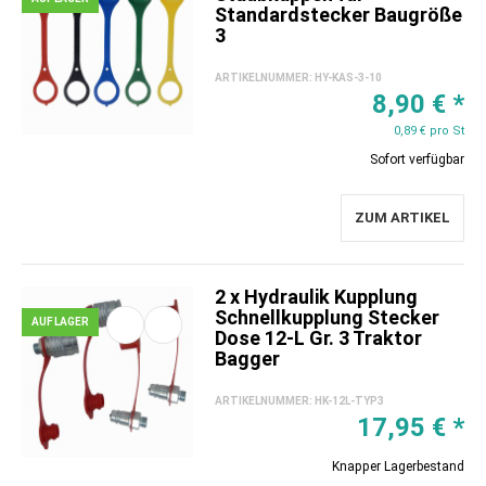
Standardstecker Baugröße
3
ARTIKELNUMMER:
HY-KAS-3-10
8,90 €
*
0,89 € pro St
Sofort verfügbar
ZUM ARTIKEL
2 x Hydraulik Kupplung
Schnellkupplung Stecker
AUF LAGER
Dose 12-L Gr. 3 Traktor
Bagger
ARTIKELNUMMER:
HK-12L-TYP3
17,95 €
*
Knapper Lagerbestand