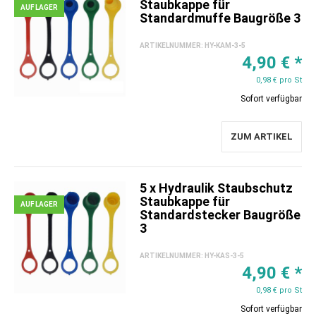
Staubkappe für
AUF LAGER
Standardmuffe Baugröße 3
ARTIKELNUMMER:
HY-KAM-3-5
4,90 €
*
0,98 € pro St
Sofort verfügbar
ZUM ARTIKEL
5 x Hydraulik Staubschutz
Staubkappe für
AUF LAGER
Standardstecker Baugröße
3
ARTIKELNUMMER:
HY-KAS-3-5
4,90 €
*
0,98 € pro St
Sofort verfügbar