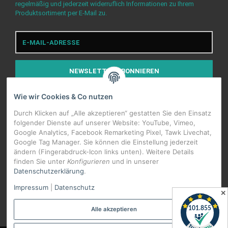
regelmäßig und jederzeit widerruflich Informationen zu Ihrem
Produktsortiment per E-Mail zu.
E-
Mail-
Adresse
NEWSLETTER
ABONNIEREN
Wie wir Cookies & Co nutzen
Durch Klicken auf „Alle akzeptieren“ gestatten Sie den Einsatz
folgender Dienste auf unserer Website: YouTube, Vimeo,
Google Analytics, Facebook Remarketing Pixel, Tawk Livechat,
Google Tag Manager. Sie können die Einstellung jederzeit
WIDERRUFSBUTTON
ändern (Fingerabdruck-Icon links unten). Weitere Details
finden Sie unter
Konfigurieren
und in unserer
Datenschutzerklärung
.
*
Alle Preise inkl. gesetzlicher USt., zzgl.
Versand
Impressum
|
Datenschutz
Datenschutz-Einstellungen
✕
Alle akzeptieren