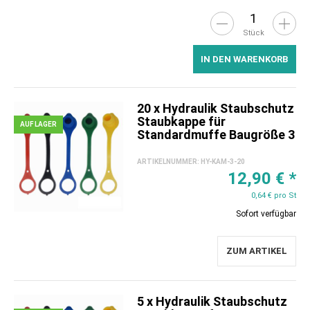
Stück
IN DEN WARENKORB
20 x Hydraulik Staubschutz
Staubkappe für
AUF LAGER
Standardmuffe Baugröße 3
ARTIKELNUMMER:
HY-KAM-3-20
12,90 €
*
0,64 € pro St
Sofort verfügbar
ZUM ARTIKEL
5 x Hydraulik Staubschutz